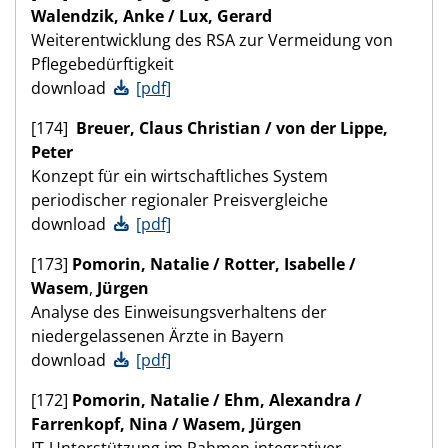
Walendzik, Anke / Lux, Gerard
Weiterentwicklung des RSA zur Vermeidung von
Pflegebedürftigkeit
download
[pdf]
[174]
Breuer,
Claus Christian
/ von der Lippe,
Peter
Konzept für ein wirtschaftliches System
periodischer regionaler Preisvergleiche
download
[pdf]
[173]
Pomorin, Natalie / Rotter, Isabelle /
Wasem
,
Jürgen
Analyse des Einweisungsverhaltens der
niedergelassenen Ärzte in Bayern
download
[pdf]
[172]
Pomorin, Natalie / Ehm, Alexandra /
Farrenkopf, Nina / Wasem, Jürgen
IT-Unterstützung im Rahmen integrativer