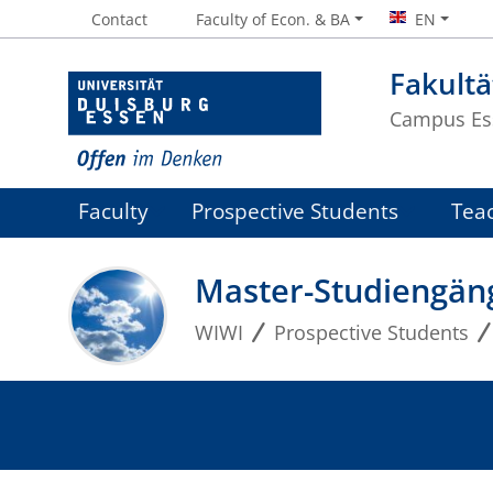
Contact
Faculty of Econ. & BA
EN
Fakultä
Campus Es
Faculty
Prospective Students
Tea
Master-Studiengän
WIWI
Prospective Students