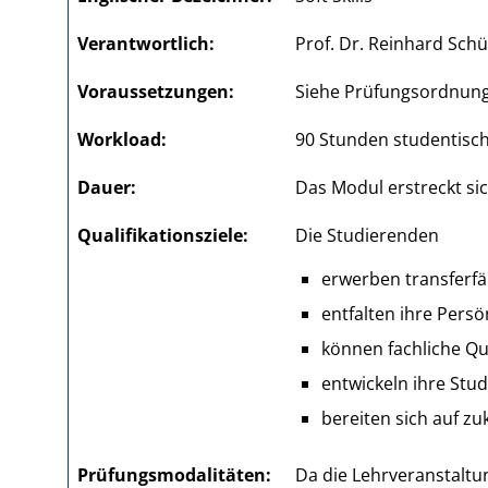
Verantwortlich
Prof. Dr. Reinhard Schü
Voraus­setzungen
Siehe Prüfungsordnung
Workload
90 Stunden studentisc
Dauer
Das Modul erstreckt si
Qualifikations­ziele
Die Studierenden
erwerben transferfä
entfalten ihre Persö
können fachliche Qu
entwickeln ihre Stud
bereiten sich auf zu
Prüfungs­modalitäten
Da die Lehrveranstalt