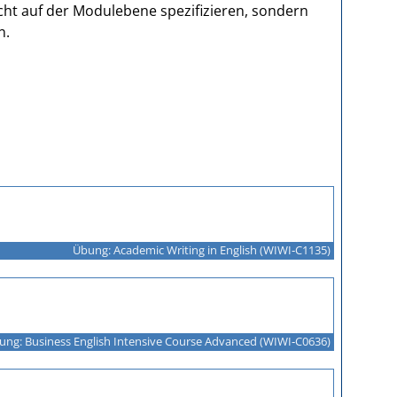
cht auf der Modulebene spezifizieren, sondern
n.
Übung: Academic Writing in English (WIWI‑C1135)
ung: Business English Intensive Course Advanced (WIWI‑C0636)