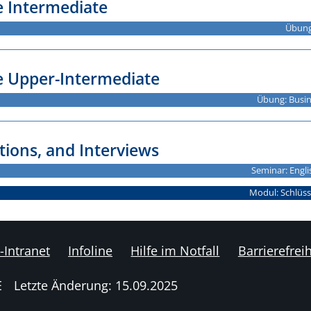
e Intermediate
Übung
e Upper-Intermediate
Übung: Busin
ations, and Interviews
Seminar: Engli
Modul: Schlüss
-Intranet
Infoline
Hilfe im Notfall
Barrierefreih
E
Letzte Änderung: 15.09.2025