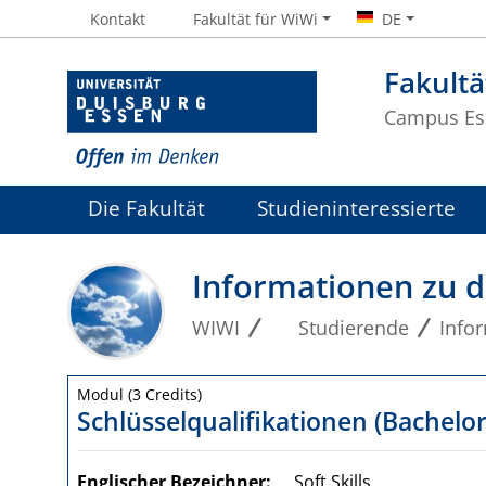
Kontakt
Fakultät für WiWi
DE
Fakultä
Campus Es
Die Fakultät
Studieninteressierte
Informationen zu 
WIWI
Studierende
Info
Modul (3 Credits)
Schlüsselqualifikationen (Bachelor
Englischer Bezeichner
Soft Skills