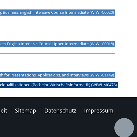
: Business English Intensive Course Intermediate (WIWI‑C0020)
ess English Intensive Course Upper-Intermediate (WIWI‑C0018)
sh for Presentations, Applications, and Interviews (WIWI‑C1149)
elqualifikationen (Bachelor Wirtschaftsinformatik) (WIWI‑M0478)
eit
Sitemap
Datenschutz
Impressum