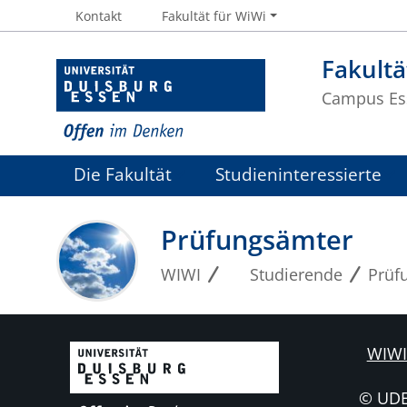
Kontakt
Fakultät für WiWi
Fakultä
Campus Es
Die Fakultät
Studieninteressierte
Prüfungsämter
WIWI
Studierende
Prüf
WIWI
© UD