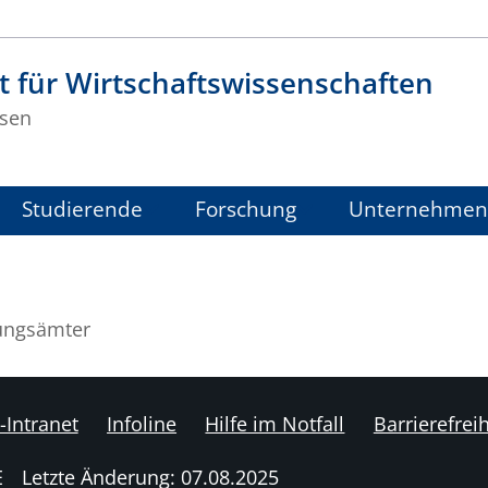
t für Wirtschaftswissenschaften
sen
Studierende
Forschung
Unternehmen
ungsämter
-Intranet
Infoline
Hilfe im Notfall
Barrierefreih
E
Letzte Änderung: 07.08.2025