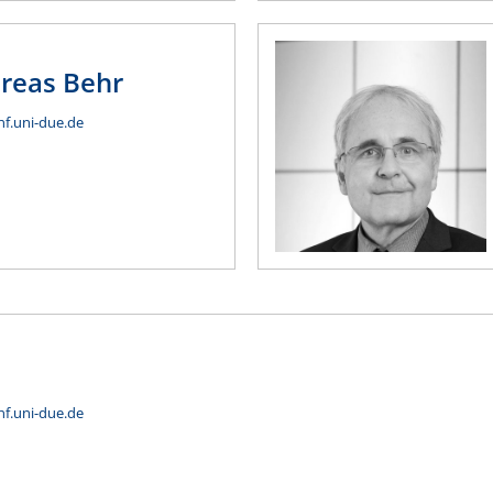
reas
Behr
nf.uni-due.de
nf.uni-due.de