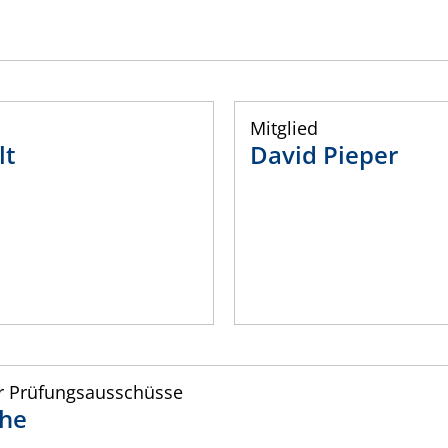
Mitglied
lt
David
Pieper
r Prüfungsausschüsse
he