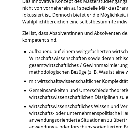
Das innovative Konzept des Masterstudiengangs
nicht von vorneherein auf spezielle Märkte (Br
fokussiert ist. Dennoch bietet er die Möglichkei
Wahlpflichtbereichen eine selbstbestimmte indivi
Ziel ist, dass Absolventinnen und Absolventen
kompetent sind,
aufbauend auf einem weitgefächerten wirtsch
Wirtschaftswissenschaften sowie deren ethisc
gesamtwirtschaftliches / Gewinnmaximierung e
methodologischen Bezüge (z. B. Was ist eine w
mit wirtschaftswissenschaftlicher Komplexität
Gemeinsamkeiten und Unterschiede theoreti
wirtschaftswissenschaftlichen Disziplinen zu 
wirtschaftswissenschaftliches Wissen und Ver
wirtschafts- oder unternehmenspolitische H
anwendungsorientierte Situationen zu übert
anwendungs- oder forschungsorientiertem Be