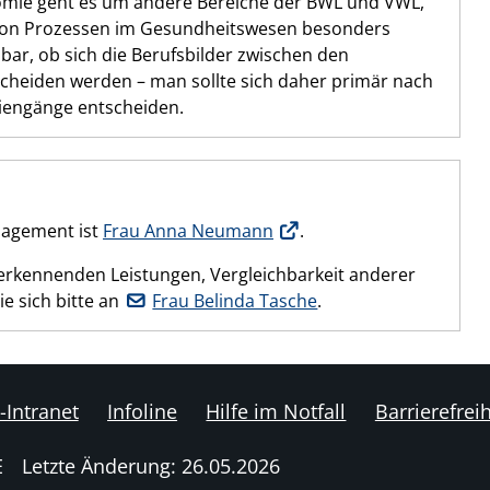
ie geht es um andere Bereiche der BWL und VWL,
yse von Prozessen im Gesundheitswesen besonders
hbar, ob sich die Berufsbilder zwischen den
cheiden werden – man sollte sich daher primär nach
diengänge entscheiden.
nagement ist
Frau Anna Neumann
.
erkennenden Leistungen, Vergleichbarkeit anderer
e sich bitte an
Frau Belinda Tasche
.
-Intranet
Infoline
Hilfe im Notfall
Barrierefreih
E
Letzte Änderung: 26.05.2026