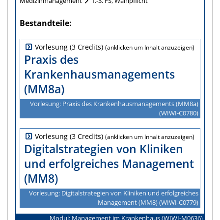
Medizinmanagement
1.-3. FS, Wahlpflicht
Bestandteile
Vorlesung (3 Credits)
Praxis des
Krankenhausmanagements
(MM8a)
Vorlesung: Praxis des Krankenhausmanagements (MM8a)
(WIWI‑C0780)
Vorlesung (3 Credits)
Digitalstrategien von Kliniken
und erfolgreiches Management
(MM8)
Vorlesung: Digitalstrategien von Kliniken und erfolgreiches
Management (MM8) (WIWI‑C0779)
Modul: Management im Krankenhaus (WIWI‑M0636)