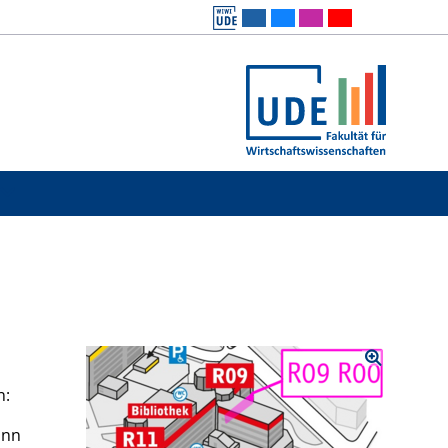
n:
ann