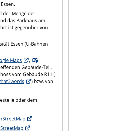
1 Essen.
d der Menge der
 und das Parkhaus am
hrt ist gegenüber von
rsität Essen (U-Bahnen
ogle Maps
,
reffenden Gebäude-Teil,
schoss vom Gebäude R11 (
hat3words
) bzw. von
estelle oder dem
nStreetMap
StreetMap