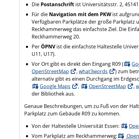
Die
Postanschrift
ist Universitätsstr. 2, 4514
Für die
Navigation mit dem PKW
ist aufgrun
Verfügbaren Parkplätze der große Parkplatz
Reckhammerweg das einfachste Ziel. Die Einfa
Reckhammerweg 20.
Per
ÖPNV
ist die einfachste Haltestelle Unive
U11, U17).
Vor Ort gibt es direkt den Eingang R09 (
Go
OpenStreetMap
,
what3words
) zum bet
alternativ gibt es einen Durchgang im Erdge
Google Maps
,
OpenStreetMap
,
w
der Bibliothek aus.
Genaue Beschreibungen, um zu Fuß von der Halt
Parkplatz zum Gebäude R09 zu kommen.
Von der Haltestelle Universität Essen:
Ope
Vom Parkplatz am Reckhammerweg:
Open