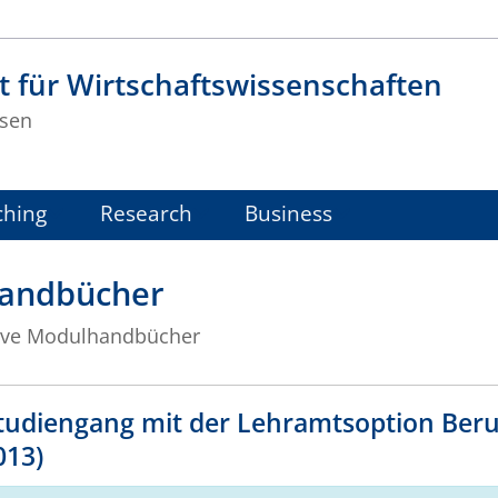
t für Wirtschaftswissenschaften
sen
ching
Research
Business
handbücher
tive Modulhandbücher
tudiengang mit der Lehramtsoption Beru
013)