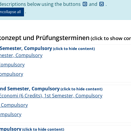
escriptions below using the buttons
and
.
.
ncollapse all
konzept und Prüfungsterminen
h Semester, Compulsory
emester, Compulsory
 Compulsory
 Compulsory
-2nd Semester, Compulsory
Economi (6 Credits), 1st Semester, Compulsory
r, Compulsory
Compulsory
ompulsory