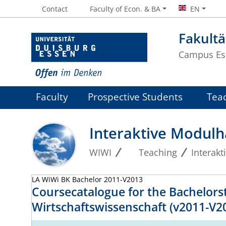
Contact
Faculty of Econ. & BA
EN
Fakultä
Campus Es
Faculty
Prospective Students
Tea
Interaktive Modul
WIWI
Teaching
Interak
LA WiWi BK Bachelor 2011-V2013
Coursecatalogue for the Bachelors
Wirtschaftswissenschaft (v2011-V2