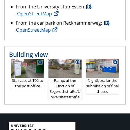
From the University stop Essen:
OpenStreetMap
From the car park on Reckhammerweg:
OpenStreetMap
Building view
Ramp, at the
Staircase at T02 to
Nightbox, for the
junction of
the post office
submission of final
Segerothstraße/U
theses
niversitätsstraße