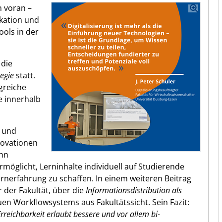
n voran –
kation und
ools in der
 die
tegie
statt.
greiche
e innerhalb
n und
novationen
ann
ermöglicht, Lerninhalte individuell auf Studierende
rnerfahrung zu schaffen. In einem weiteren Beitrag
 der Fakultät, über die
Informationsdistribution als
en Workflowsystems aus Fakultätssicht. Sein Fazit:
rreichbarkeit erlaubt bessere und vor allem bi-