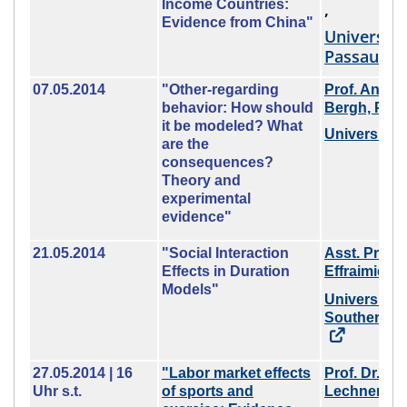
Income Countries:
,
Evidence from China"
Universitä
Passau
07.05.2014
"Other-regarding
Prof. Andre
behavior: How should
Bergh, Ph.D
it be modeled? What
Universität
are the
consequences?
Theory and
experimental
evidence"
21.05.2014
"Social Interaction
Asst. Prof.
Effects in Duration
Effraimidis
Models"
University o
Southern D
27.05.2014 | 16
"Labor market effects
Prof. Dr. Mi
Uhr s.t.
of sports and
Lechner
,