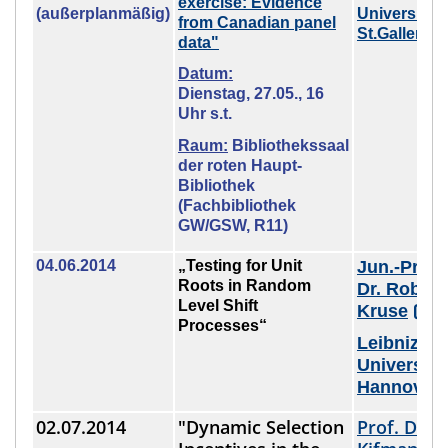
exercise: Evidence
(außerplanmäßig)
Universität
from Canadian panel
St.Gallen
data"
Datum:
Dienstag, 27.05., 16
Uhr s.t.
Raum:
Bibliothekssaal
der roten Haupt-
Bibliothek
(Fachbibliothek
GW/GSW, R11)
04.06.2014
„Testing for Unit
Jun.-Prof.
Roots in Random
Dr. Robin
Level Shift
Kruse
,
Processes“
Leibniz
Universitä
Hannover
02.07.2014
"Dynamic Selection
Prof. Dr. 