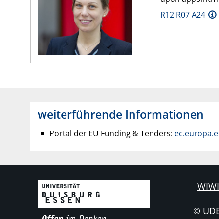
R12 R07 A24
weiterführende Informationen
Portal der EU Funding & Tenders:
ec.europa.e
WIWI
© UD