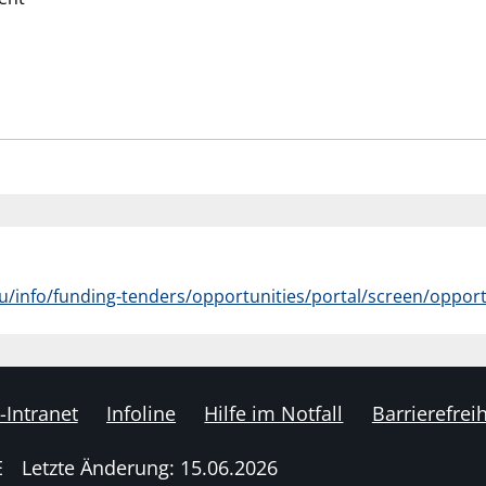
u/info/funding-tenders/opportunities/portal/screen/opport
-Intranet
Infoline
Hilfe im Notfall
Barrierefreih
E
Letzte Änderung: 15.06.2026