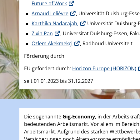
Future of Work
Arnaud Lelièvre
, Universität Duisburg-Esse
Karthika Nadarajah,
Universität Duisburg-E
Zixin Pan
, Universität Duisburg-Essen, Fak
Özlem Akekmekçi
, Radboud Universiteit
Förderung durch:
EU gefördert durch:
Horizon Europe (HORIZON)
seit 01.01.2023 bis 31.12.2027
Die sogenannte
Gig-Economy
, in der Arbeitskrä
bedeutenden Arbeitsmarkt. Vor allem im Bereich 
Arbeitsmarkt. Aufgrund des starken Wettbewerbs b
Versicherungen noch Altersvorsorge ermöglichen.