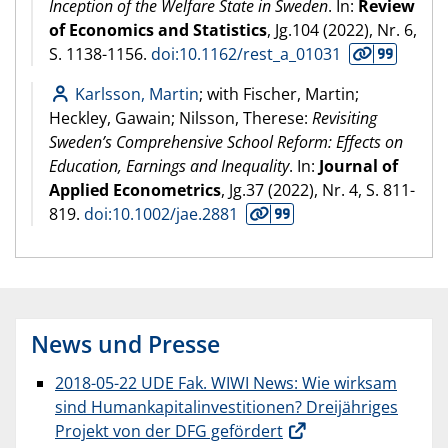
Inception of the Welfare State in Sweden
. In:
Review
of Economics and Statistics
, Jg.104 (
2022
), Nr. 6,
S. 1138-1156.
doi:10.1162/rest_a_01031
Karlsson, Martin
; with Fischer, Martin;
Heckley, Gawain; Nilsson, Therese:
Revisiting
Sweden’s Comprehensive School Reform: Effects on
Education, Earnings and Inequality
. In:
Journal of
Applied Econometrics
, Jg.37 (
2022
), Nr. 4, S. 811-
819.
doi:10.1002/jae.2881
News und Presse
2018-05-22 UDE Fak. WIWI News: Wie wirksam
sind Humankapitalinvestitionen? Dreijähriges
Projekt von der DFG gefördert