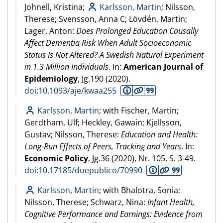
Johnell, Kristina;
Karlsson, Martin
; Nilsson,
Therese; Svensson, Anna C; Lövdén, Martin;
Lager, Anton:
Does Prolonged Education Causally
Affect Dementia Risk When Adult Socioeconomic
Status Is Not Altered? A Swedish Natural Experiment
in 1.3 Million Individuals
. In:
American Journal of
Epidemiology
, Jg.190 (
2020
).
doi:10.1093/aje/kwaa255
Karlsson, Martin
; with Fischer, Martin;
Gerdtham, Ulf; Heckley, Gawain; Kjellsson,
Gustav; Nilsson, Therese:
Education and Health:
Long-Run Effects of Peers, Tracking and Years
. In:
Economic Policy
, Jg.36 (
2020
), Nr. 105, S. 3-49.
doi:10.17185/duepublico/70990
Karlsson, Martin
; with Bhalotra, Sonia;
Nilsson, Therese; Schwarz, Nina:
Infant Health,
Cognitive Performance and Earnings: Evidence from