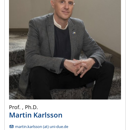
Prof.
,
Ph.D.
Martin
Karlsson
martin.karlsson (at) uni-due.de