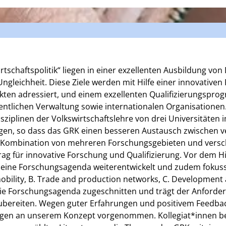
irtschaftspolitik“ liegen in einer exzellenten Ausbildung 
leichheit. Diese Ziele werden mit Hilfe einer innovativen
ekten adressiert, und einem exzellenten Qualifizierungspro
fentlichen Verwaltung sowie internationalen Organisationen.
ziplinen der Volkswirtschaftslehre von drei Universitäten 
ngen, so dass das GRK einen besseren Austausch zwischen 
ge Kombination von mehreren Forschungsgebieten und vers
rag für innovative Forschung und Qualifizierung. Vor dem 
seine Forschungsagenda weiterentwickelt und zudem fokus
ility, B. Trade and production networks, C. Development an
die Forschungsagenda zugeschnitten und trägt der Anforde
zubereiten. Wegen guter Erfahrungen und positivem Feedb
gen an unserem Konzept vorgenommen. Kollegiat*innen bel