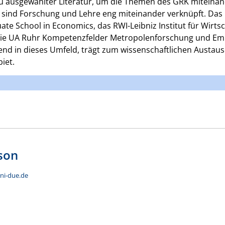
u ausgewählter Literatur, um die Themen des GRK miteinan
 sind Forschung und Lehre eng miteinander verknüpft. Das
te School in Economics, das RWI-Leibniz Institut für Wirt
die UA Ruhr Kompetenzfelder Metropolenforschung und Emp
nd in dieses Umfeld, trägt zum wissenschaftlichen Austau
iet.
son
uni-due.de