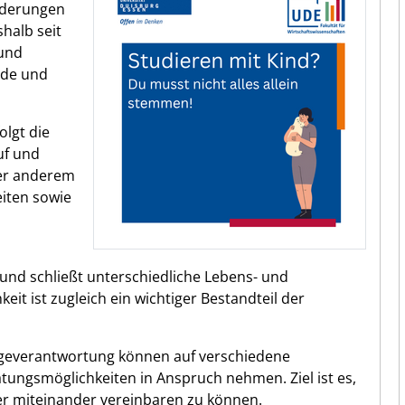
rderungen
shalb seit
 und
nde und
olgt die
uf und
ter anderem
iten sowie
g und schließt unterschiedliche Lebens- und
it ist zugleich ein wichtiger Bestandteil der
egeverantwortung können auf verschiedene
ungsmöglichkeiten in Anspruch nehmen. Ziel ist es,
er miteinander vereinbaren zu können.