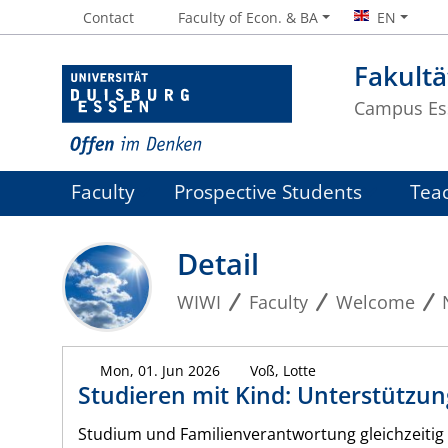
Contact
Faculty of Econ. & BA
EN
Fakultä
Campus Es
Faculty
Prospective Students
Tea
Detail
WIWI
Faculty
Welcome
Mon, 01. Jun 2026
Voß, Lotte
Studieren mit Kind: Unterstützun
Studium und Familienverantwortung gleichzeitig