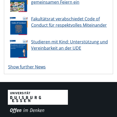
gemeinsamen Feiern ein
Fakultätsrat verabschiedet Code of
Conduct für respektvolles Miteinander
Studieren mit Kind: Unterstützung und
Vereinbarkeit an der UDE
Show further News